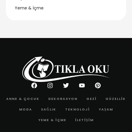
Yeme & İçme
ANNE & ÇOCUK
DEKORASYON
GEZI
GÜZELLIK
MODA
SAĞLIK
TEKNOLOJI
YAŞAM
YEME & İÇME
İLETIŞIM