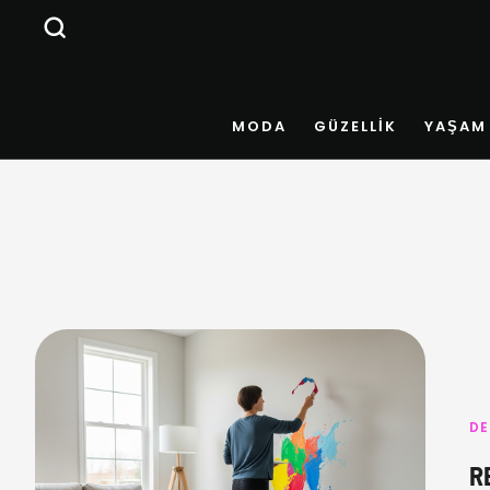
MODA
GÜZELLIK
YAŞAM
D
R