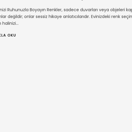
inizi Ruhunuzla Boyayın Renkler, sadece duvarları veya objeleri k
lar değildir; onlar sessiz hikaye anlatıcılarıdır. Evinizdeki renk seçim
 halinizi...
KLA OKU