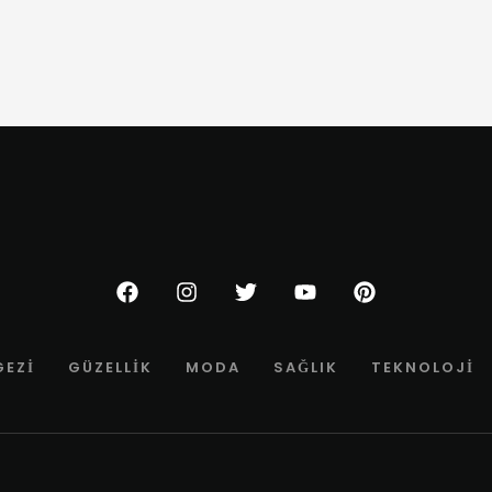
GEZI
GÜZELLIK
MODA
SAĞLIK
TEKNOLOJI