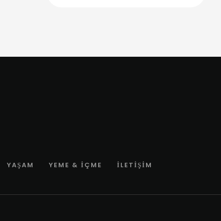
YAŞAM
YEME & İÇME
İLETIŞIM