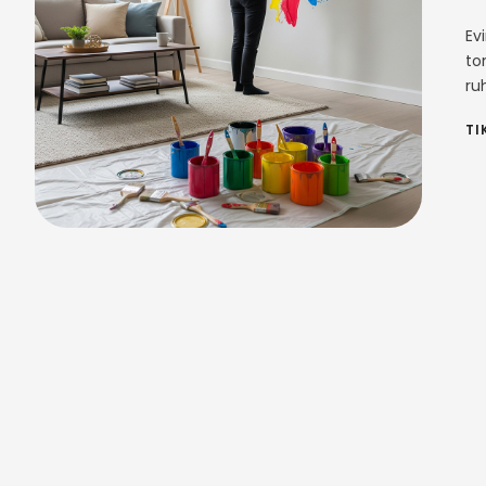
Ev
ton
ruh
TI