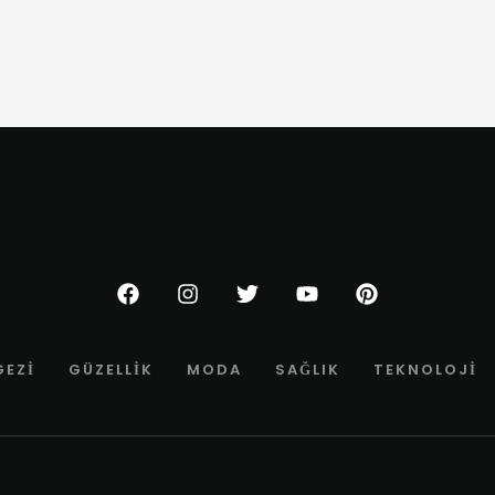
GEZI
GÜZELLIK
MODA
SAĞLIK
TEKNOLOJI