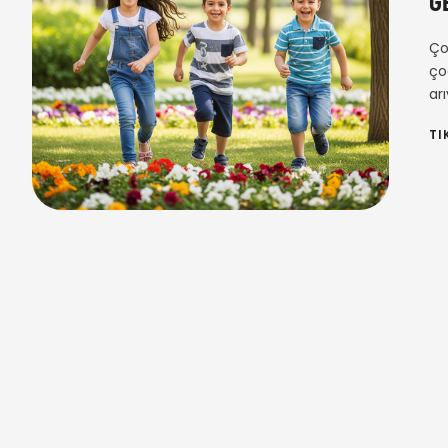
G
Ço
ço
ar
TI