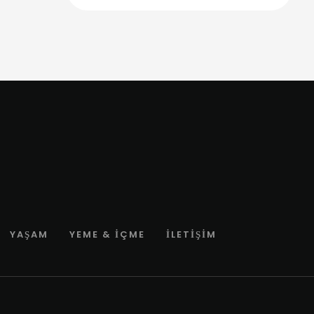
YAŞAM
YEME & İÇME
İLETIŞIM