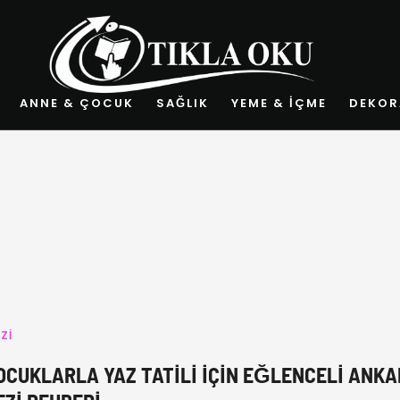
ANNE & ÇOCUK
SAĞLIK
YEME & İÇME
DEKOR
ZI
OCUKLARLA YAZ TATILI İÇIN EĞLENCELI ANK