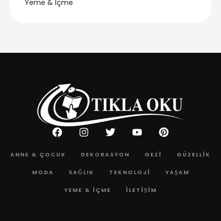
Yeme & İçme
ANNE & ÇOCUK
DEKORASYON
GEZI
GÜZELLIK
MODA
SAĞLIK
TEKNOLOJI
YAŞAM
YEME & İÇME
İLETIŞIM