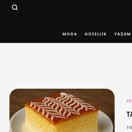
MODA
GÜZELLIK
YAŞAM
YE
T
Tr