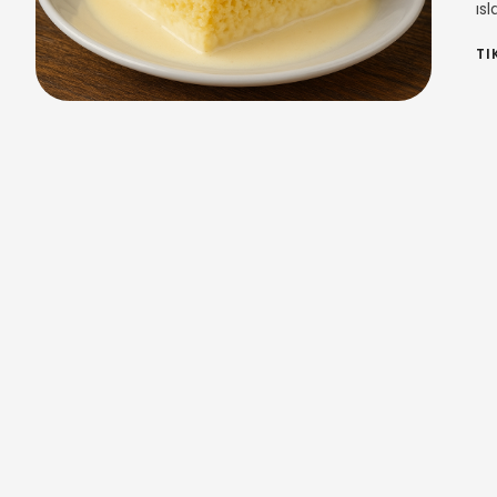
ısl
TI