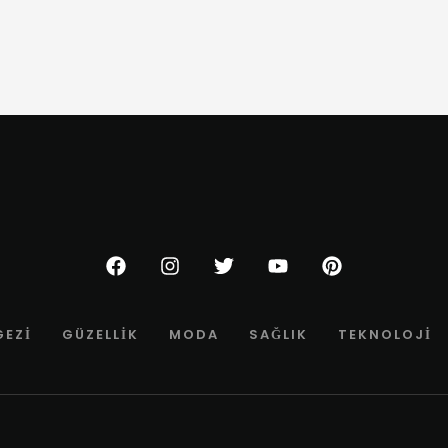
GEZI
GÜZELLIK
MODA
SAĞLIK
TEKNOLOJI