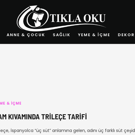
ANNE & ÇOCUK
SAĞLIK
YEME & İÇME
DEKOR
ME & İÇME
AM KIVAMINDA TRILEÇE TARIFI
ileçe, İspanyolca “üç süt” anlamına gelen, adını üç farklı süt çeşid