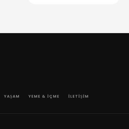
YAŞAM
YEME & İÇME
İLETIŞIM