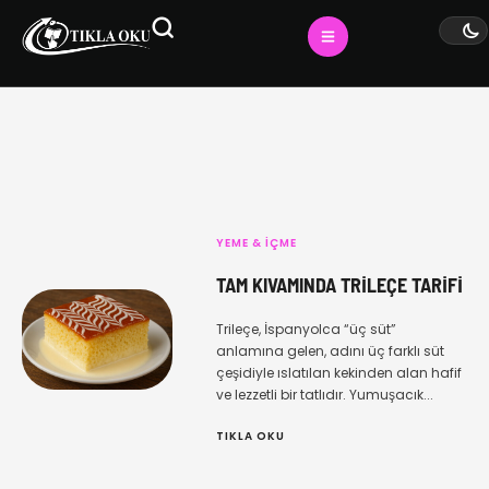
YEME & İÇME
TAM KIVAMINDA TRILEÇE TARIFI
Trileçe, İspanyolca “üç süt”
anlamına gelen, adını üç farklı süt
çeşidiyle ıslatılan kekinden alan hafif
ve lezzetli bir tatlıdır. Yumuşacık...
TIKLA OKU