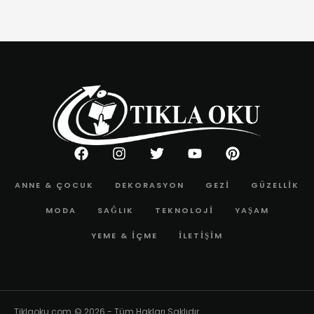
ANNE & ÇOCUK
DEKORASYON
GEZI
GÜZELLIK
MODA
SAĞLIK
TEKNOLOJI
YAŞAM
YEME & İÇME
İLETIŞIM
Tiklaoku.com
© 2026 - Tüm Hakları Saklıdır