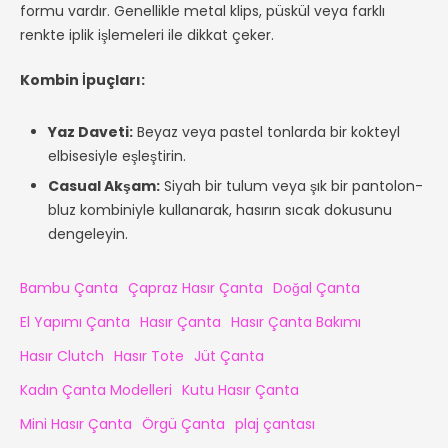
formu vardır. Genellikle metal klips, püskül veya farklı
renkte iplik işlemeleri ile dikkat çeker.
Kombin İpuçları:
Yaz Daveti:
Beyaz veya pastel tonlarda bir kokteyl
elbisesiyle eşleştirin.
Casual Akşam:
Siyah bir tulum veya şık bir pantolon-
bluz kombiniyle kullanarak, hasırın sıcak dokusunu
dengeleyin.
Bambu Çanta
Çapraz Hasır Çanta
Doğal Çanta
El Yapımı Çanta
Hasır Çanta
Hasır Çanta Bakımı
Hasır Clutch
Hasır Tote
Jüt Çanta
Kadın Çanta Modelleri
Kutu Hasır Çanta
Mini Hasır Çanta
Örgü Çanta
plaj çantası