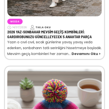
MODA
14/07/2026
TIKLA OKU
2026 YAZ-SONBAHAR MEVSIM GEÇIŞ KOMBINLERI:
GARDIROBUNUZU GÜNCELLEYECEK 5 ANAHTAR PARÇA
Yazın o cıvıl cıvıl, sıcak günlerine yavaş yavaş veda
ederken, sonbaharın tatlı serinliğini hissetmeye başladık.
Mevsim geçiş kombinleri her zaman...
Devamını Oku >