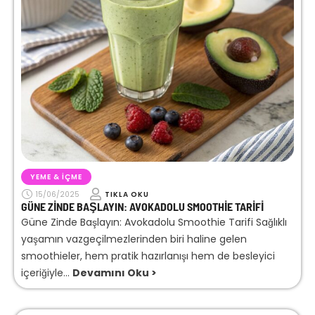
YEME & İÇME
15/06/2025
TIKLA OKU
GÜNE ZINDE BAŞLAYIN: AVOKADOLU SMOOTHIE TARIFI
Güne Zinde Başlayın: Avokadolu Smoothie Tarifi Sağlıklı
yaşamın vazgeçilmezlerinden biri haline gelen
smoothieler, hem pratik hazırlanışı hem de besleyici
içeriğiyle...
Devamını Oku >