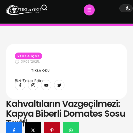
YEME & İÇME
31/08/2025
,
TIKLA OKU
Bizi Takip Edin
Kahvaltıların Vazgeçilmezi:
Kapya Biberli Domates Sosu
Tarifi
Bu yazıyı paylaş