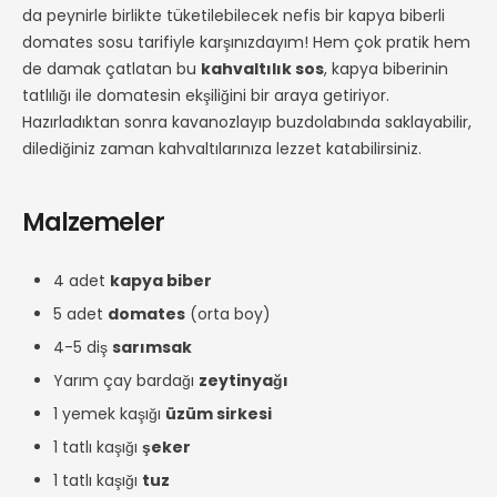
da peynirle birlikte tüketilebilecek nefis bir kapya biberli
domates sosu tarifiyle karşınızdayım! Hem çok pratik hem
de damak çatlatan bu
kahvaltılık sos
, kapya biberinin
tatlılığı ile domatesin ekşiliğini bir araya getiriyor.
Hazırladıktan sonra kavanozlayıp buzdolabında saklayabilir,
dilediğiniz zaman kahvaltılarınıza lezzet katabilirsiniz.
Malzemeler
4 adet
kapya biber
5 adet
domates
(orta boy)
4-5 diş
sarımsak
Yarım çay bardağı
zeytinyağı
1 yemek kaşığı
üzüm sirkesi
1 tatlı kaşığı
şeker
1 tatlı kaşığı
tuz