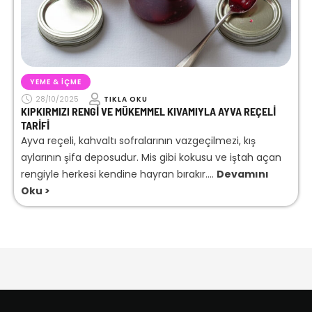
YEME & İÇME
28/10/2025
TIKLA OKU
KIPKIRMIZI RENGI VE MÜKEMMEL KIVAMIYLA AYVA REÇELI
TARIFI
Ayva reçeli, kahvaltı sofralarının vazgeçilmezi, kış
aylarının şifa deposudur. Mis gibi kokusu ve iştah açan
rengiyle herkesi kendine hayran bırakır....
Devamını
Oku >