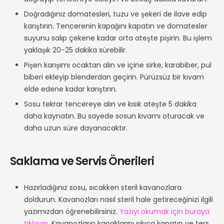
Doğradığınız domatesleri, tuzu ve şekeri de ilave edip
karıştırın. Tencerenin kapağını kapatın ve domatesler
suyunu salıp çekene kadar orta ateşte pişirin. Bu işlem
yaklaşık 20-25 dakika sürebilir.
Pişen karışımı ocaktan alın ve içine sirke, karabiber, pul
biberi ekleyip blenderdan geçirin. Pürüzsüz bir kıvam
elde edene kadar karıştırın.
Sosu tekrar tencereye alın ve kısık ateşte 5 dakika
daha kaynatın. Bu sayede sosun kıvamı oturacak ve
daha uzun süre dayanacaktır.
Saklama ve Servis Önerileri
Hazırladığınız sosu, sıcakken steril kavanozlara
doldurun. Kavanozları nasıl steril hale getireceğinizi ilgili
yazımızdan öğrenebilirsiniz.
Yazıyı okumak için buraya
tıklayın
. Kavanozların kapaklarını sıkıca kapatın ve ters